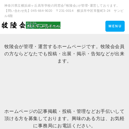
神奈川県立横浜緑ヶ丘高等学校の同窓会｢牧陵会｣が管理･運営しております。
【問い合わせ先】045-664-9020 〒231-0014 横浜市中区常盤町3-24 サンビ
ル6階
Toggle
MENU
navigation
牧陵会が管理・運営するホームページです。牧陵会会員
の方ならどなたでも投稿・出展・掲示・告知などが出来
ます。
ホームページの記事掲載・投稿・管理などお手伝いして
頂ける方を募集しております。興味のある方は、お気軽
に事務局にお電話ください。