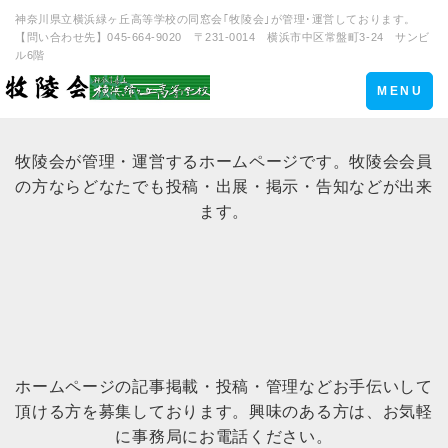
神奈川県立横浜緑ヶ丘高等学校の同窓会｢牧陵会｣が管理･運営しております。
【問い合わせ先】045-664-9020 〒231-0014 横浜市中区常盤町3-24 サンビ
ル6階
Toggle
MENU
navigation
牧陵会が管理・運営するホームページです。牧陵会会員
の方ならどなたでも投稿・出展・掲示・告知などが出来
ます。
ホームページの記事掲載・投稿・管理などお手伝いして
頂ける方を募集しております。興味のある方は、お気軽
に事務局にお電話ください。