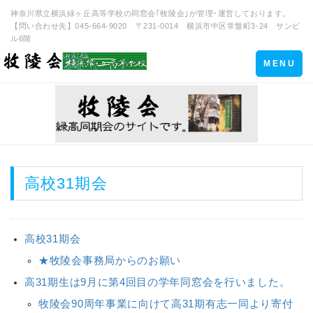
神奈川県立横浜緑ヶ丘高等学校の同窓会｢牧陵会｣が管理･運営しております。
【問い合わせ先】045-664-9020 〒231-0014 横浜市中区常盤町3-24 サンビ
ル6階
Toggle
MENU
navigation
高校31期会
高校31期会
★牧陵会事務局からのお願い
高31期生は9月に第4回目の学年同窓会を行いました。
牧陵会90周年事業に向けて高31期有志一同より寄付