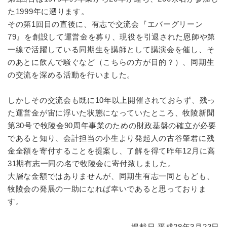
た1999年に遡ります。
その第1回目の直後に、有志で交流会『エバーグリーン
79』を創設して運営金を募り、現役を引退された恩師や第
一線で活躍している同期生を講師として講演会を催し、そ
のあとに飲んで騒ぐなど（こちらの方が目的？）、同期生
の交流を深める活動を行いました。
しかしその交流会も既に10年以上開催されておらず、残っ
た運営金が宙に浮いた状態になっていたところ、牧陵新聞
第30号で牧陵会90周年事業のための財政基盤の確立が必要
であると知り、会計担当の小生より発起人の古谷肇君に残
金全額を寄付することを提案し、了解を得て昨年12月に高
31期有志一同の名で牧陵会に寄付致しました。
大層な金額ではありませんが、同期生有志一同ともども、
牧陵会の発展の一助になれば幸いであると思っておりま
す。
掲載日 平成28年3月23日