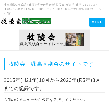
神奈川県立横浜緑ヶ丘高等学校の同窓会｢牧陵会｣が管理･運営しております。
【問い合わせ先】045-664-9020 〒231-0014 横浜市中区常盤町3-24 サンビ
ル6階
Toggle
MENU
navigation
牧陵会 緑高同期会のサイトです。
2015年(H21年)10月から2023年(R5年)8月
までの記録です。
右側の縦メニューから各期を選択してください。